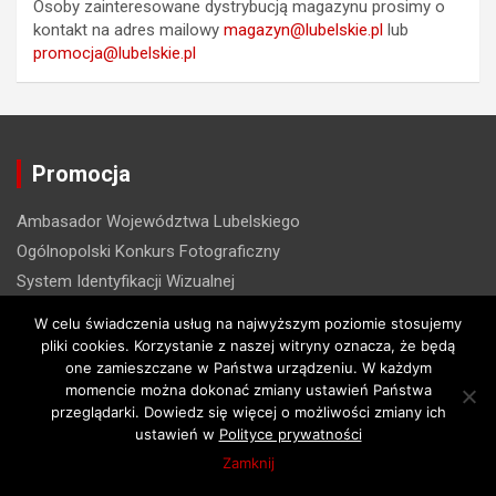
Osoby zainteresowane dystrybucją magazynu prosimy o
kontakt na adres mailowy
magazyn@lubelskie.pl
lub
promocja@lubelskie.pl
Promocja
Ambasador Województwa Lubelskiego
Ogólnopolski Konkurs Fotograficzny
System Identyfikacji Wizualnej
Wniosek promocyjny
W celu świadczenia usług na najwyższym poziomie stosujemy
pliki cookies. Korzystanie z naszej witryny oznacza, że będą
Sport
one zamieszczane w Państwa urządzeniu. W każdym
momencie można dokonać zmiany ustawień Państwa
przeglądarki. Dowiedz się więcej o możliwości zmiany ich
Aktualności Sport
ustawień w
Polityce prywatności
Stypendia sportowe
Zamknij
Nagrody pieniężne za osiągnięte wyniki sportowe