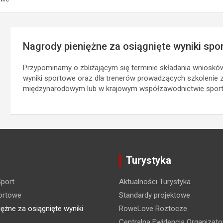
Nagrody pieniężne za osiągnięte wyniki spo
Przypominamy o zbliżającym się terminie składania wnioskó
wyniki sportowe oraz dla trenerów prowadzących szkolenie
międzynarodowym lub w krajowym współzawodnictwie spor
Turystyka
Sport
Aktualności Turystyka
ortowe
Standardy projektowe
ężne za osiągnięte wyniki
RoweLove Roztocze
Centralna Ewidencja Organizato