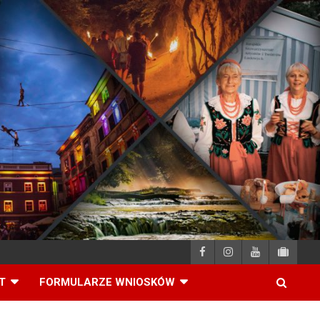
T
FORMULARZE WNIOSKÓW