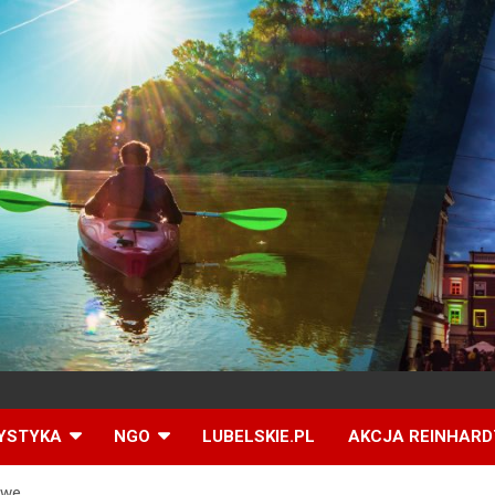
YSTYKA
NGO
LUBELSKIE.PL
AKCJA REINHARD
owe