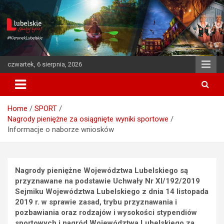
S
k
i
p
t
o
czwartek, 6 sierpnia, 2026
c
o
n
t
Home
SPORT
e
Nagrody pieniężne za osiągnięte wyniki sportowe
n
Informacje o naborze wniosków
t
Nagrody pieniężne Województwa Lubelskiego są
przyznawane na podstawie Uchwały Nr XI/192/2019
Sejmiku Województwa Lubelskiego z dnia 14 listopada
2019 r. w sprawie zasad, trybu przyznawania i
pozbawiania oraz rodzajów i wysokości stypendiów
sportowych i nagród Województwa Lubelskiego za