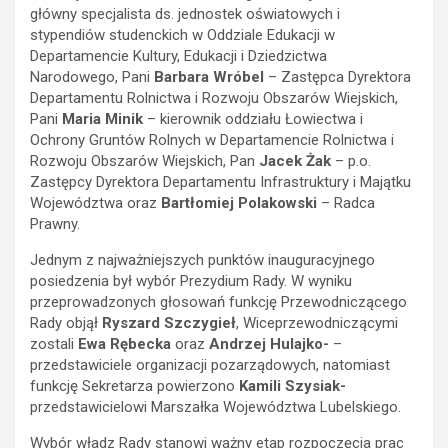
główny specjalista ds. jednostek oświatowych i
stypendiów studenckich w Oddziale Edukacji w
Departamencie Kultury, Edukacji i Dziedzictwa
Narodowego, Pani
Barbara Wróbel
– Zastępca Dyrektora
Departamentu Rolnictwa i Rozwoju Obszarów Wiejskich,
Pani
Maria Minik
– kierownik oddziału Łowiectwa i
Ochrony Gruntów Rolnych w Departamencie Rolnictwa i
Rozwoju Obszarów Wiejskich, Pan
Jacek Żak
– p.o.
Zastępcy Dyrektora Departamentu Infrastruktury i Majątku
Województwa oraz
Bartłomiej Polakowski
– Radca
Prawny.
Jednym z najważniejszych punktów inauguracyjnego
posiedzenia był wybór Prezydium Rady. W wyniku
przeprowadzonych głosowań funkcję Przewodniczącego
Rady objął
Ryszard Szczygieł
, Wiceprzewodniczącymi
zostali
Ewa Rębecka
oraz
Andrzej Hulajko-
–
przedstawiciele organizacji pozarządowych, natomiast
funkcję Sekretarza powierzono
Kamili Szysiak-
przedstawicielowi Marszałka Województwa Lubelskiego.
Wybór władz Rady stanowi ważny etap rozpoczęcia prac