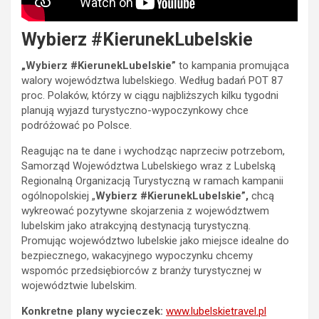
Wybierz
#KierunekLubelskie
„Wybierz
#KierunekLubelskie”
to kampania promująca
walory województwa lubelskiego. Według badań POT 87
proc. Polaków, którzy w ciągu najbliższych kilku tygodni
planują wyjazd turystyczno-wypoczynkowy chce
podróżować po Polsce.
Reagując na te dane i wychodząc naprzeciw potrzebom,
Samorząd Województwa Lubelskiego wraz z Lubelską
Regionalną Organizacją Turystyczną w ramach kampanii
ogólnopolskiej „
Wybierz #KierunekLubelskie”,
chcą
wykreować pozytywne skojarzenia z województwem
lubelskim jako atrakcyjną destynacją turystyczną.
Promując województwo lubelskie jako miejsce idealne do
bezpiecznego, wakacyjnego wypoczynku chcemy
wspomóc przedsiębiorców z branży turystycznej w
województwie lubelskim.
Konkretne plany wycieczek:
www.lubelskietravel.pl