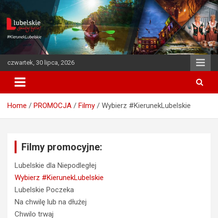
S
k
i
p
t
o
czwartek, 30 lipca, 2026
c
o
n
t
Home
PROMOCJA
Filmy
Wybierz #KierunekLubelskie
e
n
t
Filmy promocyjne:
Lubelskie dla Niepodległej
Wybierz #KierunekLubelskie
Lubelskie Poczeka
Na chwilę lub na dłużej
Chwilo trwaj