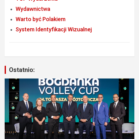
Wydawnictwa
Warto być Polakiem
System Identyfikacji Wizualnej
Ostatnio: