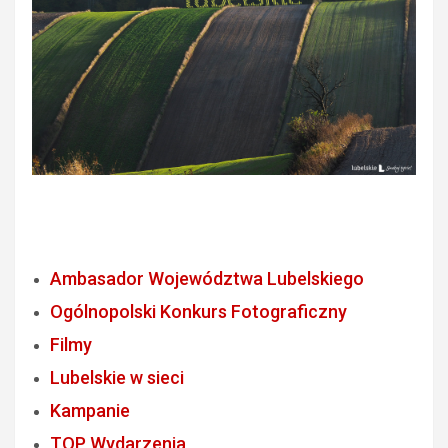
Ambasador Województwa Lubelskiego
Ogólnopolski Konkurs Fotograficzny
Filmy
Lubelskie w sieci
Kampanie
TOP Wydarzenia