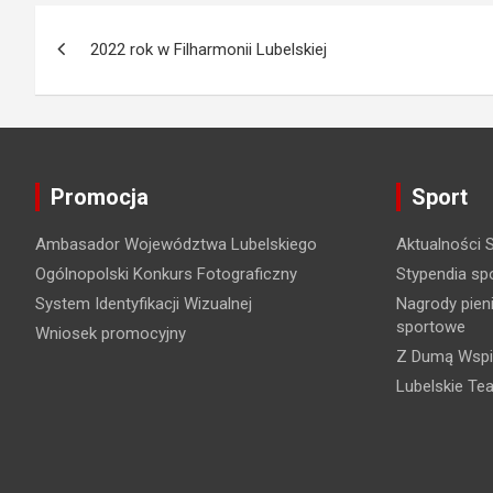
N
2022 rok w Filharmonii Lubelskiej
a
w
i
Promocja
Sport
g
a
Ambasador Województwa Lubelskiego
Aktualności 
Ogólnopolski Konkurs Fotograficzny
Stypendia sp
c
System Identyfikacji Wizualnej
Nagrody pieni
sportowe
j
Wniosek promocyjny
Z Dumą Wspi
a
Lubelskie Te
w
p