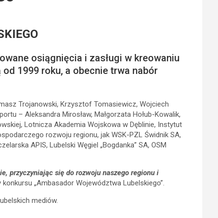
SKIEGO
nowane osiągnięcia i zasługi w kreowaniu
ą od 1999 roku, a obecnie trwa nabór
omasz Trojanowski, Krzysztof Tomasiewicz, Wojciech
sportu – Aleksandra Mirosław, Małgorzata Hołub-Kowalik,
owskiej, Lotnicza Akademia Wojskowa w Dęblinie, Instytut
gospodarczego rozwoju regionu, jak WSK-PZL Świdnik SA,
zelarska APIS, Lubelski Węgiel „Bogdanka” SA, OSM
, przyczyniając się do rozwoju naszego regionu i
ły konkursu „Ambasador Województwa Lubelskiego”.
lubelskich mediów.