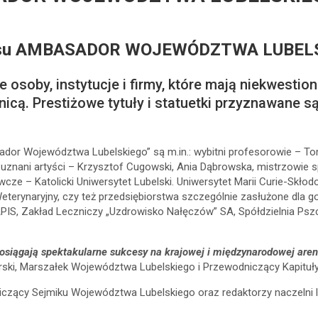
nkursu AMBASADOR WOJEWÓDZTWA LUBEL
osoby, instytucje i firmy, które mają niekwestio
nicą. Prestiżowe tytuły i statuetki przyznawane s
ador Województwa Lubelskiego” są m.in.: wybitni profesorowie – T
 uznani artyści – Krzysztof Cugowski, Ania Dąbrowska, mistrzowie 
ze – Katolicki Uniwersytet Lubelski. Uniwersytet Marii Curie-Skłod
terynaryjny, czy też przedsiębiorstwa szczególnie zasłużone dla 
IS, Zakład Leczniczy „Uzdrowisko Nałęczów” SA, Spółdzielnia Pszc
iągają spektakularne sukcesy na krajowej i międzynarodowej arenie
rski, Marszałek Województwa Lubelskiego i Przewodniczący Kapitu
iczący Sejmiku Województwa Lubelskiego oraz redaktorzy naczelni 