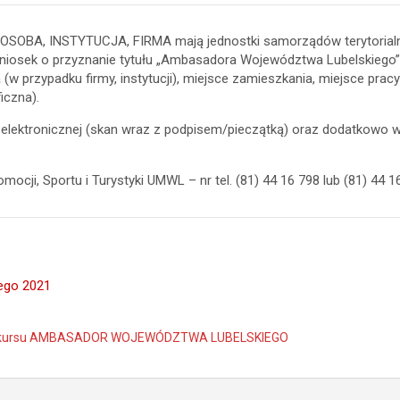
 OSOBA, INSTYTUCJA, FIRMA mają jednostki samorządów terytorialnyc
Wniosek o przyznanie tytułu „Ambasadora Województwa Lubelskiego” 
nia (w przypadku firmy, instytucji), miejsce zamieszkania, miejsce p
iczna).
elektronicznej (skan wraz z podpisem/pieczątką) oraz dodatkowo w 
ji, Sportu i Turystyki UMWL – nr tel. (81) 44 16 798 lub (81) 44 16
ego 2021
konkursu AMBASADOR WOJEWÓDZTWA LUBELSKIEGO