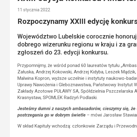
11 stycznia 2022
Rozpoczynamy XXIII edycję ko
Województwo Lubelskie corocznie honoruje 
dobrego wizerunku regionu w kraju i za gra
zgłoszeń do 23. edycji konkursu.
Przypomnijmy, że wśród ponad 60 laureatów tytułu „Ambas
Załuska, Andrzej Kokowski, Andrzej Kidyba, Leszek Mądzik,
Malwina Kopron, wyższe uczelnie i instytuty naukowo-badawc
Uprawy Nawożenia i Gleboznawstwa, Państwowy Instytut We
Zakłady Azotowe PUŁAWY SA, Spółdzielnia Pszczelarska AP
Krasnystaw, SPOMLEK Radzyń Podlaski.
Jesteśmy dumni z naszych ambasadorów, cieszymy się, że os
postrzegania go w dobrym świetle
– mówi Jarosław Stawia
W skład Kapituły wchodzą: członkowie Zarządu i Przewodn