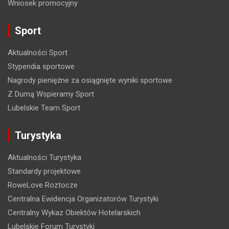
Wniosek promocyjny
p
o
Sport
w
Aktualności Sport
p
Stypendia sportowe
i
Nagrody pieniężne za osiągnięte wyniki sportowe
s
Z Dumą Wspieramy Sport
a
Lubelskie Team Sport
c
Turystyka
h
Aktualności Turystyka
Standardy projektowe
RoweLove Roztocze
Centralna Ewidencja Organizatorów Turystyki
Centralny Wykaz Obiektów Hotelarskich
Lubelskie Forum Turystyki