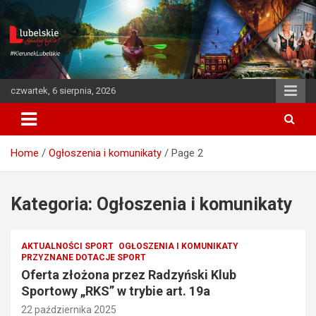
S
k
i
p
t
o
czwartek, 6 sierpnia, 2026
c
o
n
t
Home
Ogłoszenia i komunikaty
Page 2
e
n
t
Kategoria: Ogłoszenia i komunikaty
AKTUALNOŚCI SPORT
OGŁOSZENIA I KOMUNIKATY
PRZYZNANE DOTACJE SPORT
Oferta złożona przez Radzyński Klub
Sportowy „RKS” w trybie art. 19a
22 października 2025