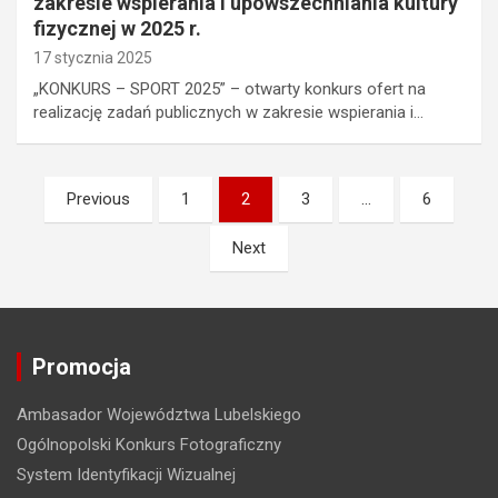
zakresie wspierania i upowszechniania kultury
fizycznej w 2025 r.
17 stycznia 2025
„KONKURS – SPORT 2025” – otwarty konkurs ofert na
realizację zadań publicznych w zakresie wspierania i…
N
Previous
1
2
3
…
6
a
Next
w
i
g
Promocja
a
c
Ambasador Województwa Lubelskiego
j
Ogólnopolski Konkurs Fotograficzny
a
System Identyfikacji Wizualnej