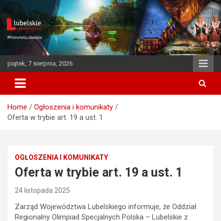
S
k
i
p
t
o
piątek, 7 sierpnia, 2026
c
o
n
t
Home
Ogłoszenia i komunikaty
e
Oferta w trybie art. 19 a ust. 1
n
t
OGŁOSZENIA I KOMUNIKATY
Oferta w trybie art. 19 a ust. 1
24 listopada 2025
Zarząd Województwa Lubelskiego informuje, że Oddział
Regionalny Olimpiad Specjalnych Polska – Lubelskie z