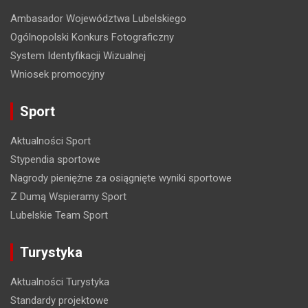
a
Ambasador Województwa Lubelskiego
w
Ogólnopolski Konkurs Fotograficzny
p
System Identyfikacji Wizualnej
i
Wniosek promocyjny
s
Sport
u
Aktualności Sport
Stypendia sportowe
Nagrody pieniężne za osiągnięte wyniki sportowe
Z Dumą Wspieramy Sport
Lubelskie Team Sport
Turystyka
Aktualności Turystyka
Standardy projektowe