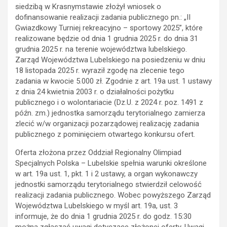
siedzibą w Krasnymstawie złożył wniosek o
dofinansowanie realizacji zadania publicznego pn.: „II
Gwiazdkowy Turniej rekreacyjno – sportowy 2025”, które
realizowane będzie od dnia 1 grudnia 2025 r. do dnia 31
grudnia 2025 r. na terenie województwa lubelskiego.
Zarząd Województwa Lubelskiego na posiedzeniu w dniu
18 listopada 2025 r. wyraził zgodę na zlecenie tego
zadania w kwocie 5.000 zł. Zgodnie z art. 19a ust. 1 ustawy
z dnia 24 kwietnia 2003 r. o działalności pożytku
publicznego i o wolontariacie (Dz.U. z 2024 r. poz. 1491 z
późn. zm.) jednostka samorządu terytorialnego zamierza
zlecić w/w organizacji pozarządowej realizację zadania
publicznego z pominięciem otwartego konkursu ofert.
Oferta złożona przez Oddział Regionalny Olimpiad
Specjalnych Polska – Lubelskie spełnia warunki określone
w art. 19a ust. 1, pkt. 1 i 2 ustawy, a organ wykonawczy
jednostki samorządu terytorialnego stwierdził celowość
realizacji zadania publicznego. Wobec powyższego Zarząd
Województwa Lubelskiego w myśl art. 19a, ust. 3
informuje, że do dnia 1 grudnia 2025 r. do godz. 15:30