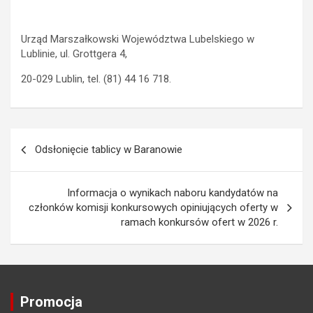
Urząd Marszałkowski Województwa Lubelskiego w
Lublinie, ul. Grottgera 4,
20-029 Lublin, tel. (81) 44 16 718.
N
Odsłonięcie tablicy w Baranowie
a
w
Informacja o wynikach naboru kandydatów na
i
członków komisji konkursowych opiniujących oferty w
ramach konkursów ofert w 2026 r.
g
a
c
j
Promocja