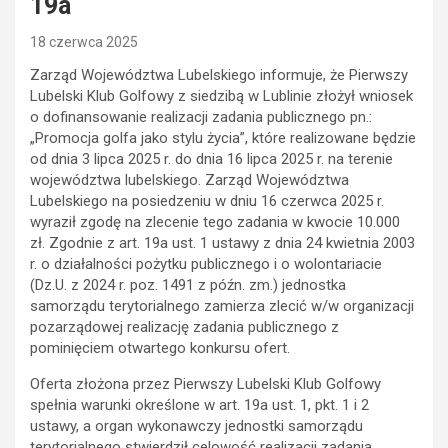
19a
18 czerwca 2025
Zarząd Województwa Lubelskiego informuje, że Pierwszy
Lubelski Klub Golfowy z siedzibą w Lublinie złożył wniosek
o dofinansowanie realizacji zadania publicznego pn.:
„Promocja golfa jako stylu życia”, które realizowane będzie
od dnia 3 lipca 2025 r. do dnia 16 lipca 2025 r. na terenie
województwa lubelskiego. Zarząd Województwa
Lubelskiego na posiedzeniu w dniu 16 czerwca 2025 r.
wyraził zgodę na zlecenie tego zadania w kwocie 10.000
zł. Zgodnie z art. 19a ust. 1 ustawy z dnia 24 kwietnia 2003
r. o działalności pożytku publicznego i o wolontariacie
(Dz.U. z 2024 r. poz. 1491 z późn. zm.) jednostka
samorządu terytorialnego zamierza zlecić w/w organizacji
pozarządowej realizację zadania publicznego z
pominięciem otwartego konkursu ofert.
Oferta złożona przez Pierwszy Lubelski Klub Golfowy
spełnia warunki określone w art. 19a ust. 1, pkt. 1 i 2
ustawy, a organ wykonawczy jednostki samorządu
terytorialnego stwierdził celowość realizacji zadania