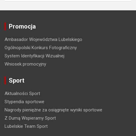
g
a
c
Promocja
j
a
Ambasador Województwa Lubelskiego
Ogólnopolski Konkurs Fotograficzny
w
System Identyfikacji Wizualnej
p
Wniosek promocyjny
i
s
Sport
u
Aktualności Sport
Stypendia sportowe
Nagrody pieniężne za osiągnięte wyniki sportowe
Z Dumą Wspieramy Sport
Lubelskie Team Sport