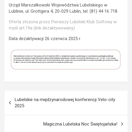
Urząd Marszałkowski Województwa Lubelskiego w
Lublinie, ul. Grottgera 4, 20-029 Lublin, tel. (81) 44 16 718.
Oferta złożona przez Pierwszy Lubelski Klub Golfowy w
myśl art.19a
(link dezaktywowany)
Data dezaktywacji 26 czerwca 2025 r.
N
Lubelskie na międzynarodowej konferencji Velo-city
a
2025
w
i
Magiczna Lubelska Noc Świętojańska!