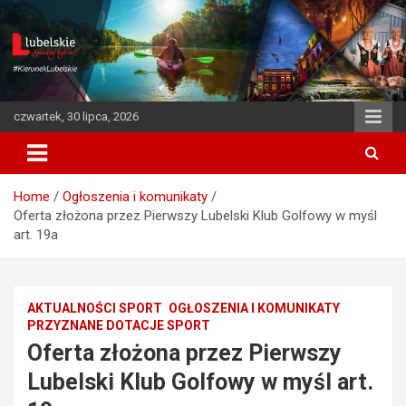
S
k
i
p
t
o
czwartek, 30 lipca, 2026
c
o
n
t
Home
Ogłoszenia i komunikaty
e
Oferta złożona przez Pierwszy Lubelski Klub Golfowy w myśl
n
art. 19a
t
AKTUALNOŚCI SPORT
OGŁOSZENIA I KOMUNIKATY
PRZYZNANE DOTACJE SPORT
Oferta złożona przez Pierwszy
Lubelski Klub Golfowy w myśl art.