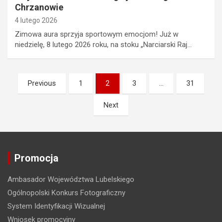
Chrzanowie
4 lutego 2026
Zimowa aura sprzyja sportowym emocjom! Już w
niedzielę, 8 lutego 2026 roku, na stoku „Narciarski Raj…
N
Previous
1
2
3
…
31
a
Next
w
i
g
Promocja
a
c
Ambasador Województwa Lubelskiego
j
Ogólnopolski Konkurs Fotograficzny
a
System Identyfikacji Wizualnej
Wniosek promocyjny