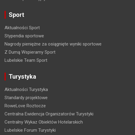
p
o
Sport
w
Aktualności Sport
p
Stypendia sportowe
i
Nagrody pieniężne za osiągnięte wyniki sportowe
s
Z Dumą Wspieramy Sport
a
Lubelskie Team Sport
c
Turystyka
h
Aktualności Turystyka
Standardy projektowe
RoweLove Roztocze
Centralna Ewidencja Organizatorów Turystyki
Centralny Wykaz Obiektów Hotelarskich
Lubelskie Forum Turystyki