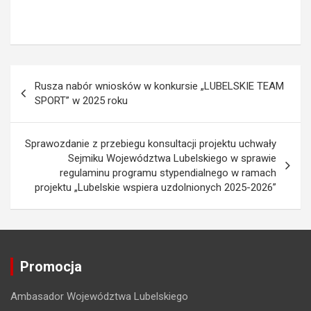
N
Rusza nabór wniosków w konkursie „LUBELSKIE TEAM
a
SPORT” w 2025 roku
w
i
Sprawozdanie z przebiegu konsultacji projektu uchwały
Sejmiku Województwa Lubelskiego w sprawie
g
regulaminu programu stypendialnego w ramach
a
projektu „Lubelskie wspiera uzdolnionych 2025-2026”
c
j
a
Promocja
w
p
Ambasador Województwa Lubelskiego