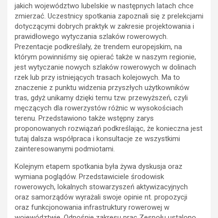
jakich województwo lubelskie w następnych latach chce
zmierzać. Uczestnicy spotkania zapoznali się z prelekcjami
dotyczącymi dobrych praktyk w zakresie projektowania i
prawidłowego wytyczania szlaków rowerowych.
Prezentacje podkreślały, że trendem europejskim, na
którym powinniśmy się opierać także w naszym regionie,
jest wytyczanie nowych szlaków rowerowych w dolinach
rzek lub przy istniejących trasach kolejowych. Ma to
znaczenie z punktu widzenia przyszłych użytkowników
tras, gdyż unikamy dzięki temu tzw. przewyższeń, czyli
męczących dla rowerzystów różnic w wysokościach
terenu. Przedstawiono także wstępny zarys
proponowanych rozwiązań podkreślając, że konieczna jest
tutaj dalsza współpraca i konsultacje ze wszystkimi
zainteresowanymi podmiotami.
Kolejnym etapem spotkania była żywa dyskusja oraz
wymiana poglądów. Przedstawiciele środowisk
rowerowych, lokalnych stowarzyszeń aktywizacyjnych
oraz samorządów wyrażali swoje opinie nt. propozycji
oraz funkcjonowania infrastruktury rowerowej w
województwie. Odnośnie zakresu prac Zespołu ustalono,