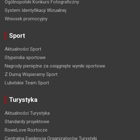
Ogólnopolski Konkurs Fotograficzny
i
System Identyfikacji Wizualnej
s
Wniosek promocyjny
u
Sport
Aktualności Sport
Stypendia sportowe
Nagrody pieniężne za osiągnięte wyniki sportowe
Z Dumą Wspieramy Sport
Lubelskie Team Sport
Turystyka
Aktualności Turystyka
Standardy projektowe
RoweLove Roztocze
Centralna Ewidencja Organizatorów Turystyki