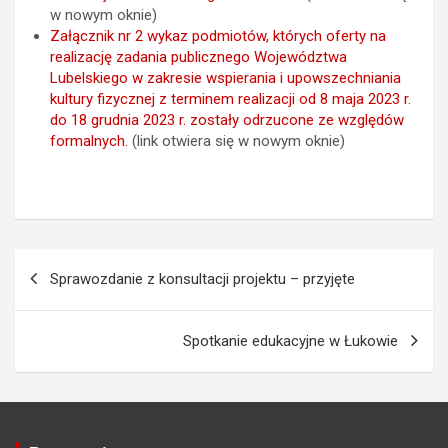
w nowym oknie)
Załącznik nr 2 wykaz podmiotów, których oferty na
realizację zadania publicznego Województwa
Lubelskiego w zakresie wspierania i upowszechniania
kultury fizycznej z terminem realizacji od 8 maja 2023 r.
do 18 grudnia 2023 r. zostały odrzucone ze względów
formalnych.
(link otwiera się w nowym oknie)
N
Sprawozdanie z konsultacji projektu – przyjęte
a
w
Spotkanie edukacyjne w Łukowie
i
g
a