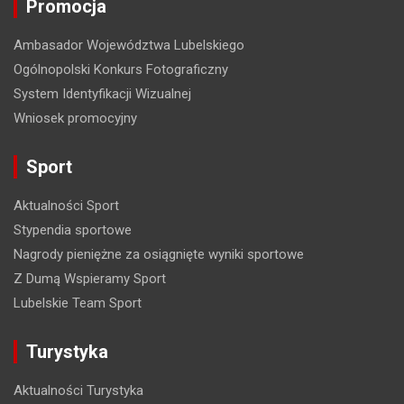
c
Promocja
j
Ambasador Województwa Lubelskiego
a
Ogólnopolski Konkurs Fotograficzny
w
System Identyfikacji Wizualnej
p
Wniosek promocyjny
i
Sport
s
u
Aktualności Sport
Stypendia sportowe
Nagrody pieniężne za osiągnięte wyniki sportowe
Z Dumą Wspieramy Sport
Lubelskie Team Sport
Turystyka
Aktualności Turystyka