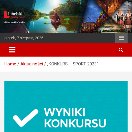
S
k
i
p
t
o
piątek, 7 sierpnia, 2026
c
o
n
t
Home
Aktualności
„KONKURS – SPORT 2023”
e
n
t