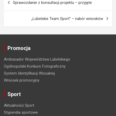
Sprawozdanie z konsultacji projektu – przyjęte
a
w
„Lubelskie Team Sport” – nabór wniosków
i
g
a
c
Promocja
j
Ambasador Województwa Lubelskiego
a
Ogólnopolski Konkurs Fotograficzny
w
System Identyfikacji Wizualnej
p
Wniosek promocyjny
i
Sport
s
u
Aktualności Sport
Stypendia sportowe