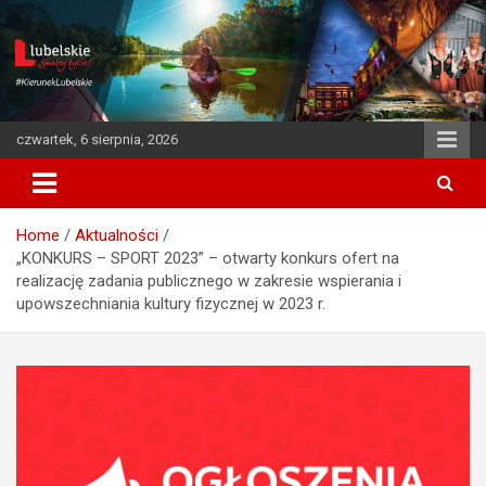
S
k
i
p
t
o
czwartek, 6 sierpnia, 2026
c
o
n
t
Home
Aktualności
e
„KONKURS – SPORT 2023” – otwarty konkurs ofert na
n
realizację zadania publicznego w zakresie wspierania i
t
upowszechniania kultury fizycznej w 2023 r.